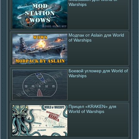
Warships
Модпак от Aslain для World
of Warships
Боевой угломер для World of
Warships
Прицел «KRAKEN» для
World of Warships