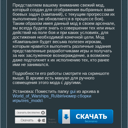
Представляем вашему вниманию свежий мод,
который создан для отображения выбранных вами
боевых задач (кампаний), с текущим прогрессом их
выполнения (не обновляется в процессе боя).
Таким образом имея данный мод в своем арсенале,
вы всегда будете знать о совершении тех или иных
действий на поле боя и при каких условиях, для
достижения необходимой конечной цели. Мод
«Кампаньон» будет весьма полезен игрокам,
которым нравится выполнять различные задания
представленные разработчиками игры и получать
за них заслуженное вознаграждение, а возможно
даже подтолкнет к их исполнению тех, кто ранее
ими не занимался.
Подробности его работы смотрите на скриншоте
выше. В архиве есть мануал для ручного
совмещения этого мода с другими.
Установка: Поместить папку
gui
из архива в
World_of_Warships_Ru\bin\номер сборки
игры\res_mods\